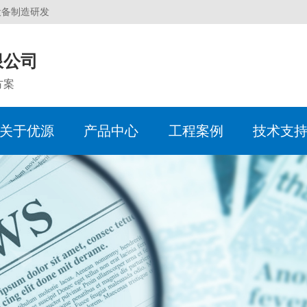
设备制造研发
限公司
方案
关于优源
产品中心
工程案例
技术支
服务体系
企业简介
反渗透设备
化工煤电行业
水处理术语
企业动态
销售中心
企业
软化
食品
水处
行业
办事
生产现场
无负压供水设备
机械行业
常见问题
人事招聘
服务团队
超滤
超市/
质量
电子水处理器
建筑行业
定压
旁流水处理器
全程