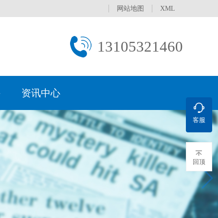
网站地图
XML
13105321460
持
资讯中心
客服
文化
水设备
行业
理常用方法
新闻
处
荣誉资质
直饮水设备
医药电子行业
产水标准
促销活动
服务网络
过滤设备
学校/医院
保证
污水一体化设备
城镇生活污水
服务承诺
回顶
补水装置
分集水器
水处理器
真空脱气机