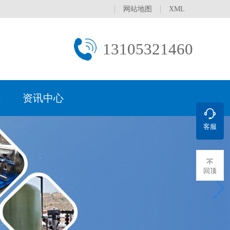
网站地图
XML
13105321460
持
资讯中心
客服
文化
水设备
行业
理常用方法
新闻
处
荣誉资质
直饮水设备
医药电子行业
产水标准
促销活动
服务网络
过滤设备
学校/医院
保证
污水一体化设备
城镇生活污水
服务承诺
回顶
补水装置
分集水器
水处理器
真空脱气机