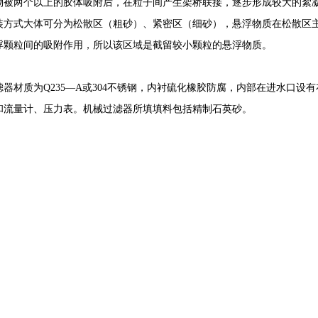
物被两个以上的胶体吸附后，在粒子间产生架桥联接，逐步形成较大的絮
式大体可分为松散区（粗砂）、紧密区（细砂），悬浮物质在松散区主
浮颗粒间的吸附作用，所以该区域是截留较小颗粒的悬浮物质。
为Q235―A或304不锈钢，内衬硫化橡胶防腐，内部在进水口设有布
和流量计、压力表。机械过滤器所填填料包括精制石英砂。