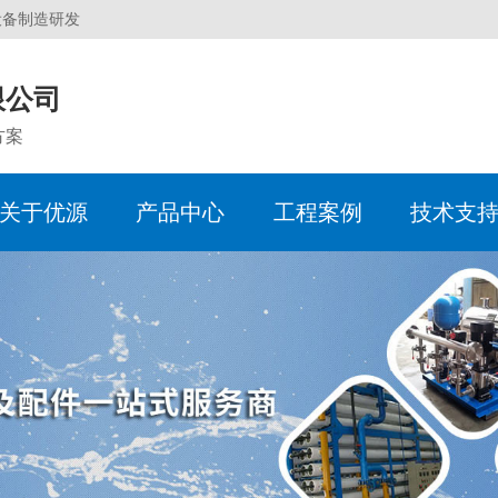
设备制造研发
限公司
方案
关于优源
产品中心
工程案例
技术支
服务体系
企业简介
反渗透设备
化工煤电行业
水处理术语
企业动态
销售中心
企业
软化
食品
水处
行业
办事
生产现场
无负压供水设备
机械行业
常见问题
人事招聘
服务团队
超滤
超市/
质量
电子水处理器
建筑行业
定压
旁流水处理器
全程