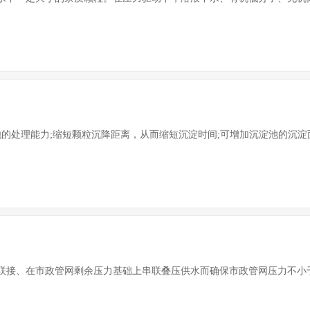
的处理能力;缩短颗粒沉降距离，从而缩短沉淀时间;可增加沉淀池的沉淀面
接、在市政管网剩余压力基础上串联叠压供水而确保市政管网压力不小于设