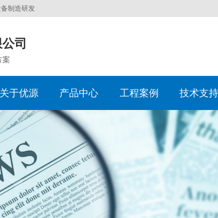
设备制造研发
限公司
方案
关于优源
产品中心
工程案例
技术支
服务体系
企业简介
反渗透设备
化工煤电行业
水处理术语
企业动态
销售中心
企业
软化
食品
水处
行业
办事
生产现场
无负压供水设备
机械行业
常见问题
人事招聘
服务团队
超滤
超市/
质量
电子水处理器
建筑行业
定压
旁流水处理器
全程