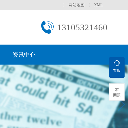
网站地图
XML
13105321460
持
资讯中心
客服
文化
水设备
行业
理常用方法
新闻
处
荣誉资质
直饮水设备
医药电子行业
产水标准
促销活动
服务网络
过滤设备
学校/医院
保证
污水一体化设备
城镇生活污水
服务承诺
回顶
补水装置
分集水器
水处理器
真空脱气机