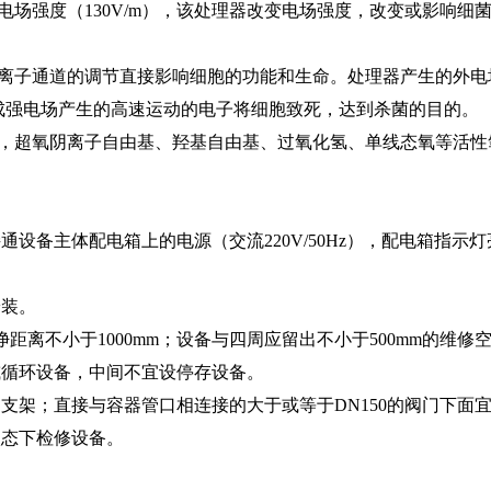
强度（130V/m），该处理器改变电场强度，改变或影响细
子通道的调节直接影响细胞的功能和生命。处理器产生的外电
成强电场产生的高速运动的电子将细胞致死，达到杀菌的目的。
超氧阴离子自由基、羟基自由基、过氧化氢、单线态氧等活性
通设备主体配电箱上的电源（交流220V/50Hz），配电箱指示
安装。
净距离不小于1000mm；设备与四周应留出不小于500mm的维修
或循环设备，中间不宜设停存设备。
道支架；直接与容器管口相连接的大于或等于DN150的阀门下面
状态下检修设备。