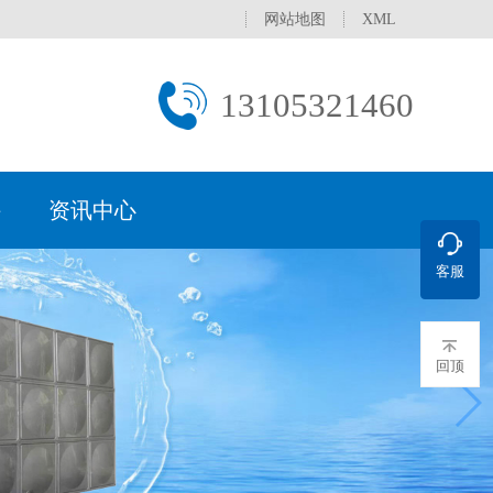
网站地图
XML
13105321460
持
资讯中心
客服
文化
水设备
行业
理常用方法
新闻
处
荣誉资质
直饮水设备
医药电子行业
产水标准
促销活动
服务网络
过滤设备
学校/医院
保证
污水一体化设备
城镇生活污水
服务承诺
回顶
补水装置
分集水器
水处理器
真空脱气机