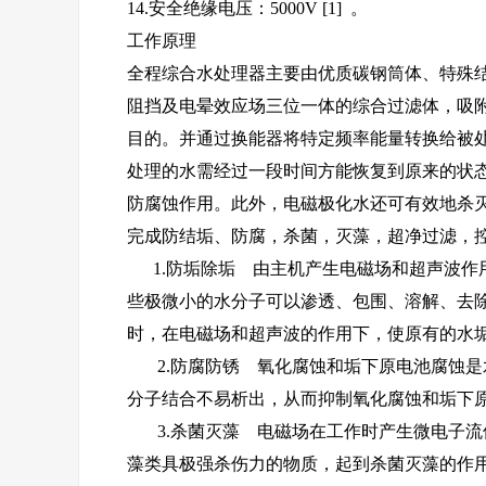
14.安全绝缘电压：5000V [1] 。
工作原理
全程综合水处理器主要由优质碳钢筒体、特殊
阻挡及电晕效应场三位一体的综合过滤体，吸
目的。并通过换能器将特定频率能量转换给被
处理的水需经过一段时间方能恢复到原来的状
防腐蚀作用。此外，电磁极化水还可有效地杀
完成防结垢、防腐，杀菌，灭藻，超净过滤，
1.防垢除垢 由主机产生电磁场和超声波作
些极微小的水分子可以渗透、包围、溶解、去
时，在电磁场和超声波的作用下，使原有的水
2.防腐防锈 氧化腐蚀和垢下原电池腐蚀是
分子结合不易析出，从而抑制氧化腐蚀和垢下
3.杀菌灭藻 电磁场在工作时产生微电子流使
藻类具极强杀伤力的物质，起到杀菌灭藻的作