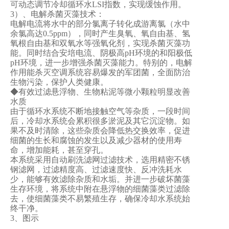
可动态调节冷却循环水LSI指数，实现缓蚀作用。
3）、电解杀菌灭藻技术：
电解电流将水中的部分氯离子转化成游离氯（水中
余氯高达0.5ppm），同时产生臭氧、氧自由基、氢
氧根自由基和双氧水等强氧化剂，实现杀菌灭藻功
能。同时结合安培电流、阴极高pH环境的和阳极低
pH环境，进一步增强杀菌灭藻能力。特别的，电解
作用能杀灭空调系统容易爆发的军团菌，全面防治
生物污染，保护人类健康。
◆有效过滤悬浮物、生物粘泥等微小颗粒明显改善
水质
由于循环水系统不断地接触空气等杂质，一段时间
后，冷却水系统会累积很多淤泥及其它沉淀物。如
果不及时清除，这些杂质会降低热交换效率，促进
细菌的生长和腐蚀的发生以及减少器材的使用寿
命，增加能耗，甚至穿孔。
本系统采用自动刷洗滤网过滤技术，选用精密不锈
钢滤网，过滤精度高、过滤速度快、反冲洗耗水
少，能够有效滤除杂质和水垢。并进一步破坏菌藻
生存环境，将系统中附在悬浮物的细菌藻类过滤除
去，使细菌藻类不易繁殖生存，确保冷却水系统始
终干净。
3、图示