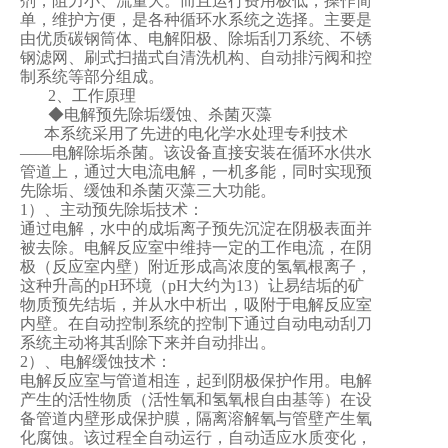
剂，阻力小、流量大。而且运行费用极低，操作简
单，维护方便，是各种循环水系统之选择。主要是
由优质碳钢筒体、电解阳极、除垢刮刀系统、不锈
钢滤网、刷式扫描式自清洗机构、自动排污阀和控
制系统等部分组成。
2、工作原理
◆电解预先除垢缓蚀、杀菌灭藻
本系统采用了先进的电化学水处理专利技术
——电解除垢杀菌。该设备直接安装在循环水供水
管道上，通过大电流电解，一机多能，同时实现预
先除垢、缓蚀和杀菌灭藻三大功能。
1）、主动预先除垢技术：
通过电解，水中的成垢离子预先沉淀在阴极表面并
被去除。电解反应室中维持一定的工作电流，在阴
极（反应室内壁）附近形成高浓度的氢氧根离子，
这种升高的pH环境（pH大约为13）让易结垢的矿
物质预先结垢，并从水中析出，吸附于电解反应室
内壁。在自动控制系统的控制下通过自动电动刮刀
系统主动将其刮除下来并自动排出。
2）、电解缓蚀技术：
电解反应室与管道相连，起到阴极保护作用。电解
产生的活性物质（活性氧和氢氧根自由基等）在设
备管道内壁形成保护膜，隔离溶解氧与管壁产生氧
化腐蚀。该过程全自动运行，自动适应水质变化，