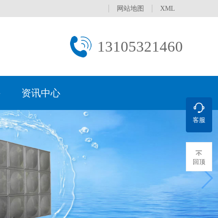
网站地图
XML
13105321460
持
资讯中心
客服
文化
水设备
行业
理常用方法
新闻
处
荣誉资质
直饮水设备
医药电子行业
产水标准
促销活动
服务网络
过滤设备
学校/医院
保证
污水一体化设备
城镇生活污水
服务承诺
回顶
补水装置
分集水器
水处理器
真空脱气机