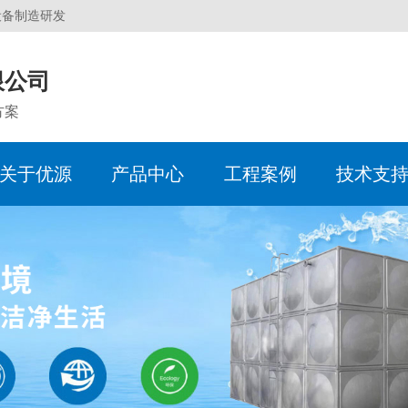
设备制造研发
限公司
方案
关于优源
产品中心
工程案例
技术支
服务体系
企业简介
反渗透设备
化工煤电行业
水处理术语
企业动态
销售中心
企业
软化
食品
水处
行业
办事
生产现场
无负压供水设备
机械行业
常见问题
人事招聘
服务团队
超滤
超市/
质量
电子水处理器
建筑行业
定压
旁流水处理器
全程